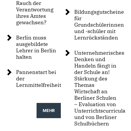
Rauch der
Verantwortung
Bildungsgutscheine
ihres Amtes
für
gewachsen?
Grundschülerinnen
und -schüler mit
Berlin muss
Lernrückständen
ausgebildete
Lehrer in Berlin
Unternehmerisches
halten
Denken und
Handeln fängt in
Pannenstart bei
der Schule an!
der
Stärkung des
Lernmittelfreiheit
Themas
Wirtschaft an
Berliner Schulen
– Evaluation von
Unterrichtscurricula
MEHR
und von Berliner
Schulbüchern