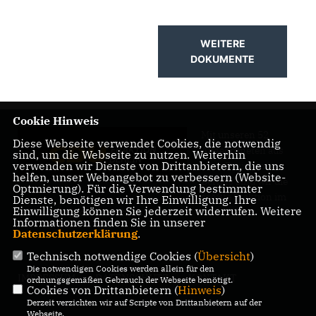
WEITERE
DOKUMENTE
Cookie Hinweis
Mit unseren 52
Diese Webseite verwendet Cookies, die notwendig
Abgeordneten aus
sind, um die Webseite zu nutzen. Weiterhin
verwenden wir Dienste von Drittanbietern, die uns
allen Bezirken
helfen, unser Webangebot zu verbessern (Website-
Berlins sind wir die
Optmierung). Für die Verwendung bestimmter
größte Fraktion im
Dienste, benötigen wir Ihre Einwilligung. Ihre
Einwilligung können Sie jederzeit widerrufen. Weitere
Berliner Abgeordnetenhaus.
Informationen finden Sie in unserer
Datenschutzerklärung
.
Technisch notwendige Cookies (
Übersicht
)
Die notwendigen Cookies werden allein für den
IMPRESSUM
DATENSCHUTZ
KONTAKT
ordnungsgemäßen Gebrauch der Webseite benötigt.
Cookies von Drittanbietern (
Hinweis
)
Derzeit verzichten wir auf Scripte von Drittanbietern auf der
Webseite.