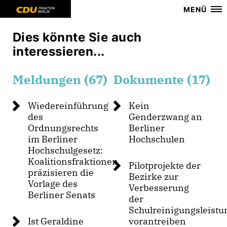
MENÜ
Dies könnte Sie auch
interessieren...
Meldungen (67)
Dokumente (17)
Wiedereinführung
Kein
des
Genderzwang an
Ordnungsrechts
Berliner
im Berliner
Hochschulen
Hochschulgesetz:
Koalitionsfraktionen
Pilotprojekte der
präzisieren die
Bezirke zur
Vorlage des
Verbesserung
Berliner Senats
der
Schulreinigungsleist
Ist Geraldine
vorantreiben