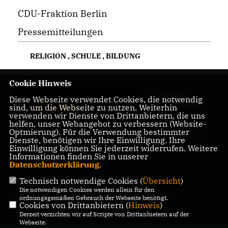
CDU-Fraktion Berlin
Pressemitteilungen
RELIGION
,
SCHULE
,
BILDUNG
Cookie Hinweis
Mit unseren 52
Diese Webseite verwendet Cookies, die notwendig
Abgeordneten aus
sind, um die Webseite zu nutzen. Weiterhin
verwenden wir Dienste von Drittanbietern, die uns
allen Bezirken
helfen, unser Webangebot zu verbessern (Website-
Berlins sind wir die
Optmierung). Für die Verwendung bestimmter
größte Fraktion im
Dienste, benötigen wir Ihre Einwilligung. Ihre
Einwilligung können Sie jederzeit widerrufen. Weitere
Berliner Abgeordnetenhaus.
Informationen finden Sie in unserer
Datenschutzerklärung
.
Technisch notwendige Cookies (
Übersicht
)
Die notwendigen Cookies werden allein für den
IMPRESSUM
DATENSCHUTZ
KONTAKT
ordnungsgemäßen Gebrauch der Webseite benötigt.
Cookies von Drittanbietern (
Hinweis
)
Derzeit verzichten wir auf Scripte von Drittanbietern auf der
Webseite.