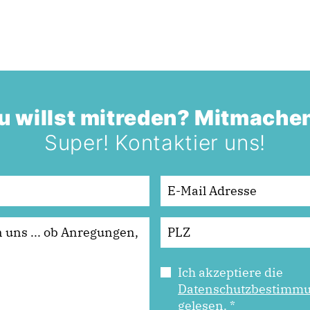
u willst mitreden? Mitmache
Super! Kontaktier uns!
Ich akzeptiere die
Datenschutzbestimm
gelesen.
*