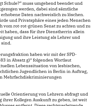
ägt Schule?” muss umgehend beendet und
kgezogen werden, dabei sind sämtliche
 erhobene Daten nachweislich zu löschen.
ürde und Privatsphäre eines jeden Menschen
ch vom rot-rot-grünen Senat zu achten und zu
t haben, dass für ihre Dienstherrin allein
igung und ihre Leistung als Lehrer und
 sind.
erungsfraktion haben wir mit der SPD-
3 in Absatz g)* folgenden Wortlaut
ktuellen Lebenssituation von lesbischen,
chtlichen Jugendlichen in Berlin in Auftrag,
on Mehrfachdiskriminierungen
xuelle Orientierung von Lehrern abfragt und
g ihrer Kollegen Auskunft zu geben, ist weit
usses entfernt. Diese rechtsverletzende