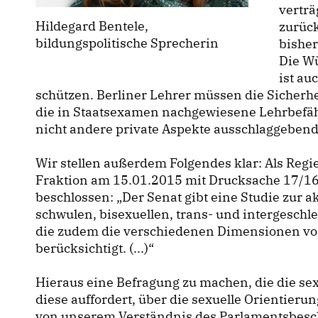
vertr
Hildegard Bentele,
zurüc
bildungspolitische Sprecherin
bisher
Die W
ist au
schützen. Berliner Lehrer müssen die Sicherhei
die in Staatsexamen nachgewiesene Lehrbefäh
nicht andere private Aspekte ausschlaggebend
Wir stellen außerdem Folgendes klar: Als Regi
Fraktion am 15.01.2015 mit Drucksache 17/168
beschlossen: „Der Senat gibt eine Studie zur a
schwulen, bisexuellen, trans- und intergeschle
die zudem die verschiedenen Dimensionen v
berücksichtigt. (...)“
Hieraus eine Befragung zu machen, die die se
diese auffordert, über die sexuelle Orientierun
von unserem Verständnis des Parlamentsbeschl