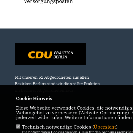
Versorgungsposten
Mit unseren 52 Abgeordneten aus allen
Bezirken Berlins sind wir die größte Fraktion
im Berliner Abgeordnetenhaus.
Cookie Hinweis
Diese Webseite verwendet Cookies, die notwendig si
Webangebot zu verbessern (Website-Optmierung). Fü
jederzeit widerrufen. Weitere Informationen finden
IMPRESSUM
DATENSCHUTZ
KONTAKT
Technisch notwendige Cookies (
Übersicht
)
Die notwendigen Cookies werden allein für den ordnungsgemäßen 