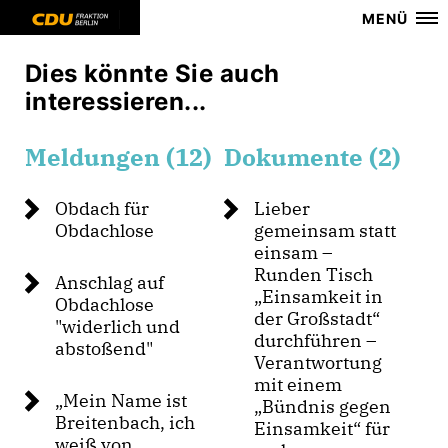
MENÜ
Dies könnte Sie auch
interessieren...
Meldungen (12)
Dokumente (2)
Obdach für
Lieber
Obdachlose
gemeinsam statt
einsam –
Runden Tisch
Anschlag auf
Einsamkeit in
Obdachlose
der Großstadt“
"widerlich und
durchführen –
abstoßend"
Verantwortung
mit einem
Mein Name ist
Bündnis gegen
Breitenbach, ich
Einsamkeit“ für
weiß von