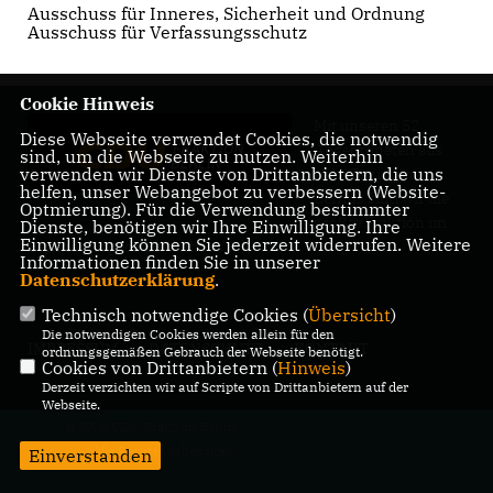
Ausschuss für Inneres, Sicherheit und Ordnung
Ausschuss für Verfassungsschutz
Cookie Hinweis
Mit unseren 52
Diese Webseite verwendet Cookies, die notwendig
Abgeordneten aus
sind, um die Webseite zu nutzen. Weiterhin
verwenden wir Dienste von Drittanbietern, die uns
allen Bezirken
helfen, unser Webangebot zu verbessern (Website-
Berlins sind wir die
Optmierung). Für die Verwendung bestimmter
größte Fraktion im
Dienste, benötigen wir Ihre Einwilligung. Ihre
Einwilligung können Sie jederzeit widerrufen. Weitere
Berliner Abgeordnetenhaus.
Informationen finden Sie in unserer
Datenschutzerklärung
.
Technisch notwendige Cookies (
Übersicht
)
Die notwendigen Cookies werden allein für den
IMPRESSUM
DATENSCHUTZ
KONTAKT
ordnungsgemäßen Gebrauch der Webseite benötigt.
Cookies von Drittanbietern (
Hinweis
)
Derzeit verzichten wir auf Scripte von Drittanbietern auf der
Webseite.
@2026 CDU-Fraktion Berlin
Alle Rechte vorbehalten.
Einverstanden