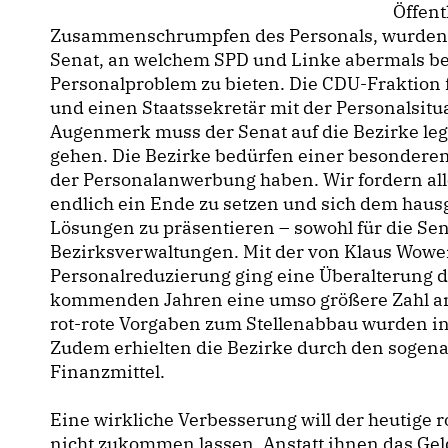
Öffent
Zusammenschrumpfen des Personals, wurden vo
Senat, an welchem SPD und Linke abermals bete
Personalproblem zu bieten. Die CDU-Fraktion f
und einen Staatssekretär mit der Personalsitu
Augenmerk muss der Senat auf die Bezirke le
gehen. Die Bezirke bedürfen einer besondere
der Personalanwerbung haben. Wir fordern all
endlich ein Ende zu setzen und sich dem h
Lösungen zu präsentieren – sowohl für die Sen
Bezirksverwaltungen. Mit der von Klaus Wower
Personalreduzierung ging eine Überalterung d
kommenden Jahren eine umso größere Zahl an 
rot-rote Vorgaben zum Stellenabbau wurden i
Zudem erhielten die Bezirke durch den sogen
Finanzmittel.
Eine wirkliche Verbesserung will der heutige 
nicht zukommen lassen. Anstatt ihnen das Geld