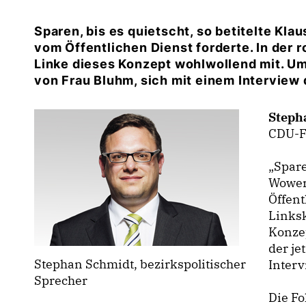
Sparen, bis es quietscht, so betitelte Klau
vom Öffentlichen Dienst forderte. In der ro
Linke dieses Konzept wohlwollend mit. Ums
von Frau Bluhm, sich mit einem Interview
Steph
CDU-Fr
Sparen
Wowere
Öffent
Linksk
Konzep
der je
Stephan Schmidt, bezirkspolitischer
Interv
Sprecher
Die Fo