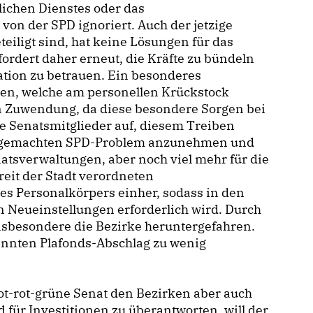
lichen Dienstes oder das
n der SPD ignoriert. Auch der jetzige
iligt sind, hat keine Lösungen für das
ordert daher erneut, die Kräfte zu bündeln
ation zu betrauen. Ein besonderes
gen, welche am personellen Krückstock
n Zuwendung, da diese besondere Sorgen bei
e Senatsmitglieder auf, diesem Treiben
ausgemachten SPD-Problem anzunehmen und
atsverwaltungen, aber noch viel mehr für die
eit der Stadt verordneten
es Personalkörpers einher, sodass in den
Neueinstellungen erforderlich wird. Durch
nsbesondere die Bezirke heruntergefahren.
annten Plafonds-Abschlag zu wenig
rot-rot-grüne Senat den Bezirken aber auch
 für Investitionen zu überantworten, will der