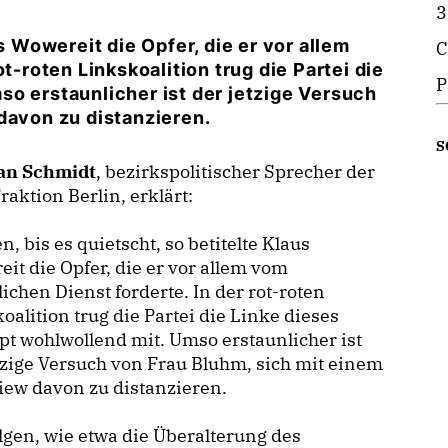
3
s Wowereit die Opfer, die er vor allem
C
t-roten Linkskoalition trug die Partei die
P
o erstaunlicher ist der jetzige Versuch
 davon zu distanzieren.
S
an Schmidt
, bezirkspolitischer Sprecher der
aktion Berlin, erklärt:
, bis es quietscht, so betitelte Klaus
it die Opfer, die er vor allem vom
lichen Dienst forderte. In der rot-roten
oalition trug die Partei die Linke dieses
t wohlwollend mit. Umso erstaunlicher ist
tzige Versuch von Frau Bluhm, sich mit einem
iew davon zu distanzieren.
lgen, wie etwa die Überalterung des