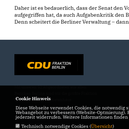
Daher ist es bedauerlich, dass der Senat den
aufgegriffen hat, da auch Aufgabenkritik den B
Denn scheitert die Berliner Verwaltung – dann
Mit unseren 52 Abgeordneten aus allen
Bezirken Berlins sind wir die größte Fraktion
Cookie Hinweis
im Berliner Abgeordnetenhaus.
Diese Webseite verwendet Cookies, die notwendig si
Webangebot zu verbessern (Website-Optmierung). Fü
jederzeit widerrufen. Weitere Informationen finden
Technisch notwendige Cookies (
Übersicht
)
IMPRESSUM
DATENSCHUTZ
KONTAKT