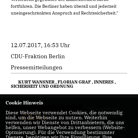
fortführen. Die Berliner haben überall und jederzeit
uneingeschränkten Anspruch auf Rechtssicherheit."
12.07.2017, 16:53 Uhr
CDU-Fraktion Berlin
Pressemitteilungen
KURT WANSNER
,
FLORIAN GRAF
,
INNERES
,
SICHERHEIT UND ORDNUNG
Cookie Hinweis
Mit unseren 52
Diese Webseite verwendet Cookies, die notwendig
Abgeordneten aus
sind, um die Webseite zu nutzen. Weiterhin
verwenden wir Dienste von Drittanbietern, die uns
allen Bezirken
helfen, unser Webangebot zu verbessern (Website-
Berlins sind wir die
Optmierung). Für die Verwendung bestimmter
größte Fraktion im
Dienste, benötigen wir Ihre Einwilligung. Ihre