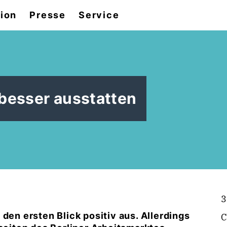
tion
Presse
Service
besser ausstatten
3
den ersten Blick positiv aus. Allerdings
C