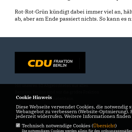
Rot-Rot-Grün kündigt dabei immer viel an, hä
ab, aber am Ende passiert nichts. So kann es 
Mit unseren 52 Abgeordneten aus allen
Bezirken Berlins sind wir die größte Fraktion
Cookie Hinweis
im Berliner Abgeordnetenhaus.
Diese Webseite verwendet Cookies, die notwendig si
Webangebot zu verbessern (Website-Optmierung). Fü
jederzeit widerrufen. Weitere Informationen finden
Technisch notwendige Cookies (
Übersicht
)
IMPRESSUM
DATENSCHUTZ
KONTAKT
Die notwendigen Cookies werden allein für den ordnungsgemäßen 