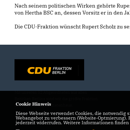
Nach seinem politischen Wirken gehörte Ruper
von Hertha BSC an, dessen Vorsitz er in den J
Die CDU-Fraktion wünscht Rupert Scholz zu se
Mit unseren 52 Abgeordneten aus allen
Bezirken Berlins sind wir die größte Fraktion
Cookie Hinweis
im Berliner Abgeordnetenhaus.
Diese Webseite verwendet Cookies, die notwendig si
Webangebot zu verbessern (Website-Optmierung). Fü
jederzeit widerrufen. Weitere Informationen finden