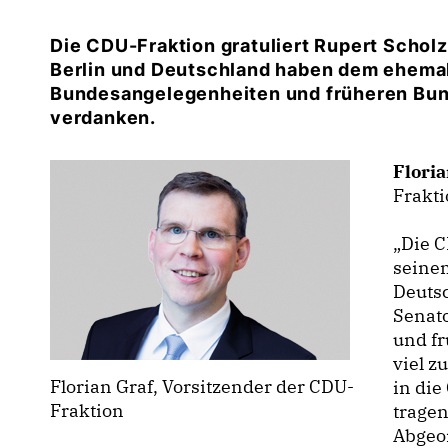
Die CDU-Fraktion gratuliert Rupert Scholz
Berlin und Deutschland haben dem ehemali
Bundesangelegenheiten und früheren Bund
verdanken.
Floria
Frakti
Die CD
seinem
Deuts
Senato
und f
viel z
Florian Graf, Vorsitzender der CDU-
in die
Fraktion
tragen
Abgeo