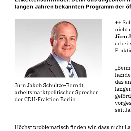
langen Jahren bekannten Programm der öf
++ So
nicht
Jürn 
arbeit
Frakti
Beim 
handel
das a
Jürn Jakob Schultze-Berndt,
lange
arbeitsmarktpolitischer Sprecher
geförd
der CDU-Fraktion Berlin
vorges
seit J
Höchst problematisch finden wir, dass nicht L