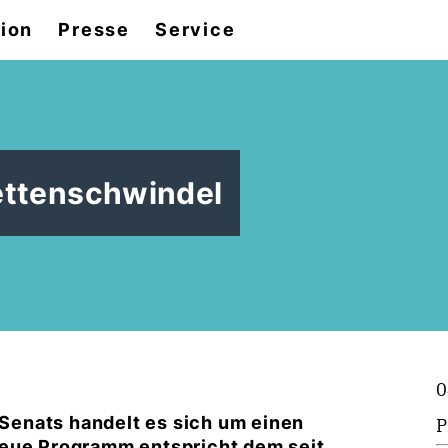
tion
Presse
Service
ettenschwindel
0
enats handelt es sich um einen
P
neue Programm entspricht dem seit