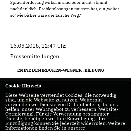
Sprachförderung wirksam sind oder nicht, stimmt
nachdenklich. Problemlösungen müssen her, ein ,weiter
so‘ wie bisher wäre der falsche Weg.“
16.05.2018, 12:47 Uhr
Pressemitteilungen
EMINE DEMIRBÜKEN-WEGNER
,
BILDUNG
Cookie Hinweis
Mit unseren 52
Diese Webseite verwendet Cookies, die notwendig
Abgeordneten aus
sind, um die Webseite zu nutzen. Weiterhin
verwenden wir Dienste von Drittanbietern, die uns
allen Bezirken
helfen, unser Webangebot zu verbessern (Website-
Berlins sind wir die
Optmierung). Für die Verwendung bestimmter
größte Fraktion im
Dienste, benötigen wir Ihre Einwilligung. Ihre
Einwilligung können Sie jederzeit widerrufen. Weitere
Berliner Abgeordnetenhaus.
Informationen finden Sie in unserer