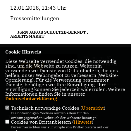
12.01.2018, 11:43 Uhr
Pressemitteilungen
JüRN JAKOB SCHULTZE-BERNDT
,
ARBEITSMARKT
Cookie Hinweis
Mit unseren 52
Diese Webseite verwendet Cookies, die notwendig
Abgeordneten aus
sind, um die Webseite zu nutzen. Weiterhin
verwenden wir Dienste von Drittanbietern, die uns
allen Bezirken
helfen, unser Webangebot zu verbessern (Website-
Berlins sind wir die
Optmierung). Für die Verwendung bestimmter
größte Fraktion im
Dienste, benötigen wir Ihre Einwilligung. Ihre
Einwilligung können Sie jederzeit widerrufen. Weitere
Berliner Abgeordnetenhaus.
Informationen finden Sie in unserer
Datenschutzerklärung
.
Technisch notwendige Cookies (
Übersicht
)
Die notwendigen Cookies werden allein für den
IMPRESSUM
DATENSCHUTZ
KONTAKT
ordnungsgemäßen Gebrauch der Webseite benötigt.
Cookies von Drittanbietern (
Hinweis
)
Derzeit verzichten wir auf Scripte von Drittanbietern auf der