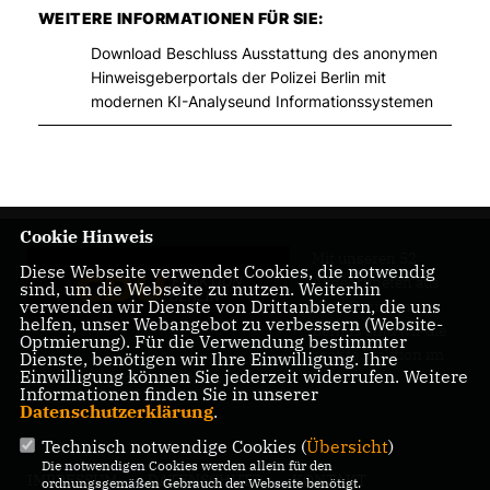
WEITERE INFORMATIONEN FÜR SIE:
Download Beschluss Ausstattung des anonymen
Hinweisgeberportals der Polizei Berlin mit
modernen KI-Analyseund Informationssystemen
Cookie Hinweis
Mit unseren 52
Diese Webseite verwendet Cookies, die notwendig
Abgeordneten aus
sind, um die Webseite zu nutzen. Weiterhin
verwenden wir Dienste von Drittanbietern, die uns
allen Bezirken
helfen, unser Webangebot zu verbessern (Website-
Berlins sind wir die
Optmierung). Für die Verwendung bestimmter
größte Fraktion im
Dienste, benötigen wir Ihre Einwilligung. Ihre
Einwilligung können Sie jederzeit widerrufen. Weitere
Berliner Abgeordnetenhaus.
Informationen finden Sie in unserer
Datenschutzerklärung
.
Technisch notwendige Cookies (
Übersicht
)
Die notwendigen Cookies werden allein für den
IMPRESSUM
DATENSCHUTZ
KONTAKT
ordnungsgemäßen Gebrauch der Webseite benötigt.