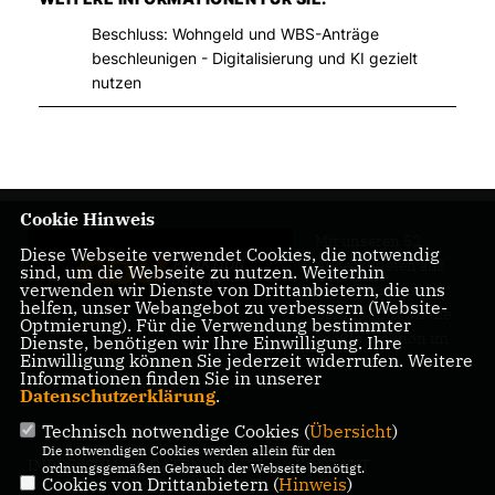
Beschluss: Wohngeld und WBS-Anträge
beschleunigen - Digitalisierung und KI gezielt
nutzen
Cookie Hinweis
Mit unseren 52
Diese Webseite verwendet Cookies, die notwendig
Abgeordneten aus
sind, um die Webseite zu nutzen. Weiterhin
verwenden wir Dienste von Drittanbietern, die uns
allen Bezirken
helfen, unser Webangebot zu verbessern (Website-
Berlins sind wir die
Optmierung). Für die Verwendung bestimmter
größte Fraktion im
Dienste, benötigen wir Ihre Einwilligung. Ihre
Einwilligung können Sie jederzeit widerrufen. Weitere
Berliner Abgeordnetenhaus.
Informationen finden Sie in unserer
Datenschutzerklärung
.
Technisch notwendige Cookies (
Übersicht
)
Die notwendigen Cookies werden allein für den
IMPRESSUM
DATENSCHUTZ
KONTAKT
ordnungsgemäßen Gebrauch der Webseite benötigt.
Cookies von Drittanbietern (
Hinweis
)