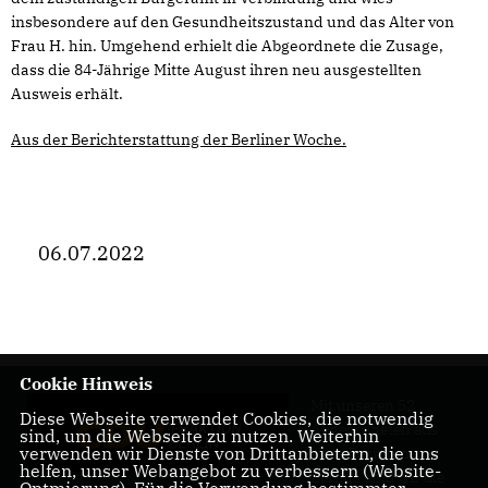
insbesondere auf den Gesundheitszustand und das Alter von
Frau H. hin. Umgehend erhielt die Abgeordnete die Zusage,
dass die 84-Jährige Mitte August ihren neu ausgestellten
Ausweis erhält.
Aus der Berichterstattung der Berliner Woche.
06.07.2022
Cookie Hinweis
Mit unseren 52
Diese Webseite verwendet Cookies, die notwendig
Abgeordneten aus
sind, um die Webseite zu nutzen. Weiterhin
verwenden wir Dienste von Drittanbietern, die uns
allen Bezirken
helfen, unser Webangebot zu verbessern (Website-
Berlins sind wir die