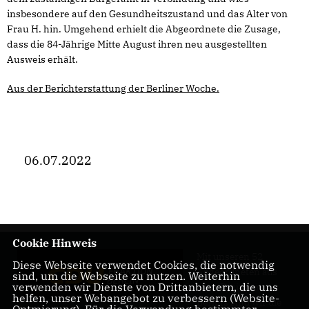
insbesondere auf den Gesundheitszustand und das Alter von
Frau H. hin. Umgehend erhielt die Abgeordnete die Zusage,
dass die 84-Jährige Mitte August ihren neu ausgestellten
Ausweis erhält.
Aus der Berichterstattung der Berliner Woche.
06.07.2022
Cookie Hinweis
Mit unseren 52
Diese Webseite verwendet Cookies, die notwendig
Abgeordneten aus
sind, um die Webseite zu nutzen. Weiterhin
verwenden wir Dienste von Drittanbietern, die uns
allen Bezirken
helfen, unser Webangebot zu verbessern (Website-
Berlins sind wir die