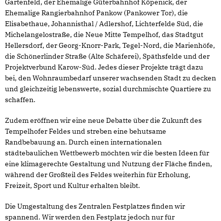
Gartenfeld, der Ehemalige Güterbahnhof Köpenick, der
Ehemalige Rangierbahnhof Pankow (Pankower Tor), die
Elisabethaue, Johannisthal / Adlershof, Lichterfelde Süd, die
Michelangelostraße, die Neue Mitte Tempelhof, das Stadtgut
Hellersdorf, der Georg-Knorr-Park, Tegel-Nord, die Marienhöfe,
die Schönerlinder Straße (Alte Schäferei), Späthsfelde und der
Projektverbund Karow-Süd. Jedes dieser Projekte trägt dazu
bei, den Wohnraumbedarf unserer wachsenden Stadt zu decken
und gleichzeitig lebenswerte, sozial durchmischte Quartiere zu
schaffen.
Zudem eröffnen wir eine neue Debatte über die Zukunft des
Tempelhofer Feldes und streben eine behutsame
Randbebauung an. Durch einen internationalen
städtebaulichen Wettbewerb möchten wir die besten Ideen für
eine klimagerechte Gestaltung und Nutzung der Fläche finden,
während der Großteil des Feldes weiterhin für Erholung,
Freizeit, Sport und Kultur erhalten bleibt.
Die Umgestaltung des Zentralen Festplatzes finden wir
spannend. Wir werden den Festplatz jedoch nur für