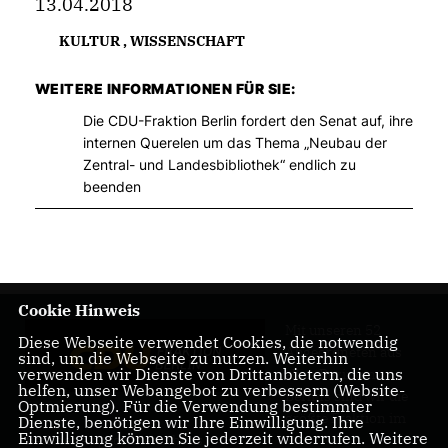
13.04.2018
KULTUR
,
WISSENSCHAFT
WEITERE INFORMATIONEN FÜR SIE:
Die CDU-Fraktion Berlin fordert den Senat auf, ihre
internen Querelen um das Thema „Neubau der
Zentral- und Landesbibliothek“ endlich zu
beenden
Cookie Hinweis
Mit unseren 52
Diese Webseite verwendet Cookies, die notwendig
Abgeordneten aus
sind, um die Webseite zu nutzen. Weiterhin
verwenden wir Dienste von Drittanbietern, die uns
allen Bezirken
helfen, unser Webangebot zu verbessern (Website-
Berlins sind wir die
Optmierung). Für die Verwendung bestimmter
größte Fraktion im
Dienste, benötigen wir Ihre Einwilligung. Ihre
Einwilligung können Sie jederzeit widerrufen. Weitere
Berliner Abgeordnetenhaus.