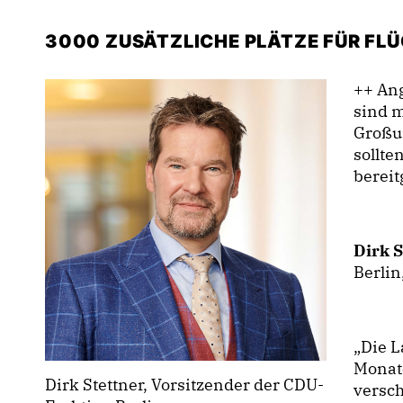
3000 ZUSÄTZLICHE PLÄTZE FÜR FL
++ Ang
sind m
Großu
sollte
bereit
Dirk S
Berlin
Die La
Monat
Dirk Stettner, Vorsitzender der CDU-
versch