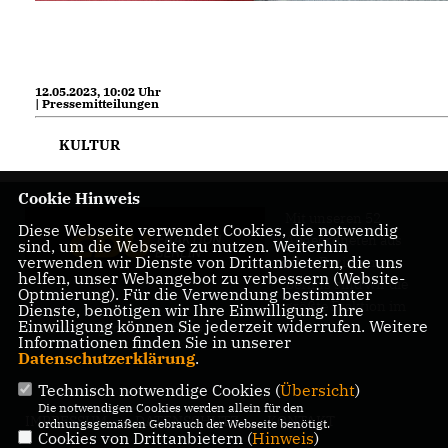
12.05.2023, 10:02 Uhr
| Pressemitteilungen
KULTUR
Cookie Hinweis
Mit unseren 52
Diese Webseite verwendet Cookies, die notwendig
Abgeordneten aus
sind, um die Webseite zu nutzen. Weiterhin
verwenden wir Dienste von Drittanbietern, die uns
allen Bezirken
helfen, unser Webangebot zu verbessern (Website-
Berlins sind wir die
Optmierung). Für die Verwendung bestimmter
größte Fraktion im
Dienste, benötigen wir Ihre Einwilligung. Ihre
Einwilligung können Sie jederzeit widerrufen. Weitere
Berliner Abgeordnetenhaus.
Informationen finden Sie in unserer
Datenschutzerklärung
.
Technisch notwendige Cookies (
Übersicht
)
Die notwendigen Cookies werden allein für den
IMPRESSUM
DATENSCHUTZ
KONTAKT
ordnungsgemäßen Gebrauch der Webseite benötigt.
Cookies von Drittanbietern (
Hinweis
)