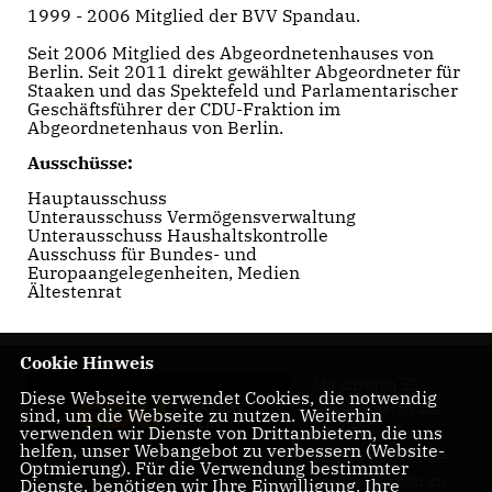
1999 - 2006 Mitglied der BVV Spandau.
Seit 2006 Mitglied des Abgeordnetenhauses von
Berlin. Seit 2011 direkt gewählter Abgeordneter für
Staaken und das Spektefeld und Parlamentarischer
Geschäftsführer der CDU-Fraktion im
Abgeordnetenhaus von Berlin.
Ausschüsse:
Hauptausschuss
Unterausschuss Vermögensverwaltung
Unterausschuss Haushaltskontrolle
Ausschuss für Bundes- und
Europaangelegenheiten, Medien
Ältestenrat
Cookie Hinweis
Mit unseren 52
Diese Webseite verwendet Cookies, die notwendig
Abgeordneten aus
sind, um die Webseite zu nutzen. Weiterhin
verwenden wir Dienste von Drittanbietern, die uns
allen Bezirken
helfen, unser Webangebot zu verbessern (Website-
Berlins sind wir die
Optmierung). Für die Verwendung bestimmter
größte Fraktion im
Dienste, benötigen wir Ihre Einwilligung. Ihre