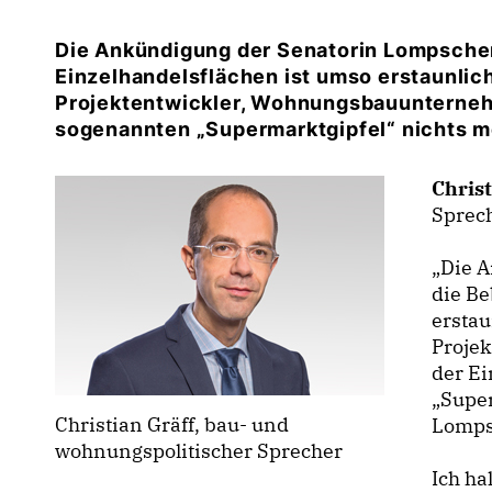
Die Ankündigung der Senatorin Lompscher
Einzelhandelsflächen ist umso erstaunlich
Projektentwickler, Wohnungsbauunterneh
sogenannten „Supermarktgipfel“ nichts m
Christ
Sprech
Die A
die B
erstau
Proje
der E
Super
Christian Gräff, bau- und
Lomps
wohnungspolitischer Sprecher
Ich ha