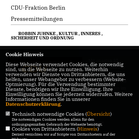
CDU-Fraktion Berlin
Pressemitteilungen
ROBBIN JUHNKE
,
KULTUR
,
INNERES
,
SICHERHEIT UND ORDNUNG
Cookie Hinweis
Mit unseren 52
Diese Webseite verwendet Cookies, die notwendig
Abgeordneten aus
sind, um die Webseite zu nutzen. Weiterhin
verwenden wir Dienste von Drittanbietern, die uns
allen Bezirken
helfen, unser Webangebot zu verbessern (Website-
Berlins sind wir die
Optmierung). Für die Verwendung bestimmter
größte Fraktion im
Dienste, benötigen wir Ihre Einwilligung. Ihre
Einwilligung können Sie jederzeit widerrufen. Weitere
Berliner Abgeordnetenhaus.
Informationen finden Sie in unserer
Datenschutzerklärung
.
Technisch notwendige Cookies (
Übersicht
)
Die notwendigen Cookies werden allein für den
IMPRESSUM
DATENSCHUTZ
KONTAKT
ordnungsgemäßen Gebrauch der Webseite benötigt.
Cookies von Drittanbietern (
Hinweis
)
Derzeit verzichten wir auf Scripte von Drittanbietern auf der