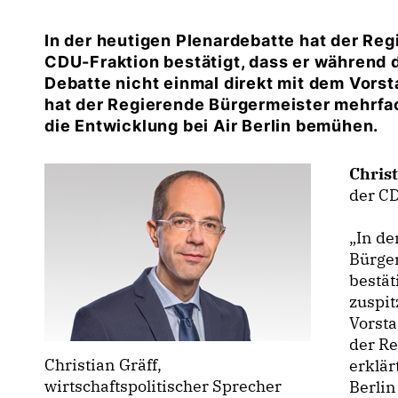
In der heutigen Plenardebatte hat der Re
CDU-Fraktion bestätigt, dass er während 
Debatte nicht einmal direkt mit dem Vorst
hat der Regierende Bürgermeister mehrfach
die Entwicklung bei Air Berlin bemühen.
Christ
der CD
In der
Bürge
bestät
zuspit
Vorsta
der Re
Christian Gräff,
erklär
wirtschaftspolitischer Sprecher
Berli