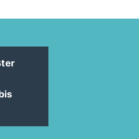
ßter
bis