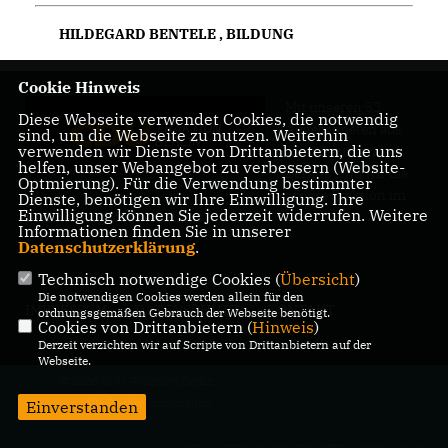
HILDEGARD BENTELE
,
BILDUNG
Cookie Hinweis
Mit unseren 52
Diese Webseite verwendet Cookies, die notwendig
Abgeordneten aus
sind, um die Webseite zu nutzen. Weiterhin
verwenden wir Dienste von Drittanbietern, die uns
allen Bezirken
helfen, unser Webangebot zu verbessern (Website-
Berlins sind wir die
Optmierung). Für die Verwendung bestimmter
größte Fraktion im
Dienste, benötigen wir Ihre Einwilligung. Ihre
Einwilligung können Sie jederzeit widerrufen. Weitere
Berliner Abgeordnetenhaus.
Informationen finden Sie in unserer
Datenschutzerklärung
.
Technisch notwendige Cookies (
Übersicht
)
Die notwendigen Cookies werden allein für den
IMPRESSUM
DATENSCHUTZ
KONTAKT
ordnungsgemäßen Gebrauch der Webseite benötigt.
Cookies von Drittanbietern (
Hinweis
)
Derzeit verzichten wir auf Scripte von Drittanbietern auf der
Webseite.
@2026 CDU-Fraktion Berlin
Alle Rechte vorbehalten.
Einverstanden