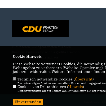
Mit unseren 52 Abgeordneten aus allen
Bezirken Berlins sind wir die größte Fraktion
Cookie Hinweis
im Berliner Abgeordnetenhaus.
Diese Webseite verwendet Cookies, die notwendig si
Webangebot zu verbessern (Website-Optmierung). Fü
jederzeit widerrufen. Weitere Informationen finden
Technisch notwendige Cookies (
Übersicht
)
IMPRESSUM
DATENSCHUTZ
KONTAKT
Die notwendigen Cookies werden allein für den ordnungsgemäßen 
Cookies von Drittanbietern (
Hinweis
)
Derzeit verzichten wir auf Scripte von Drittanbietern auf der Websei
Einverstanden
@2026 CDU-Frakt