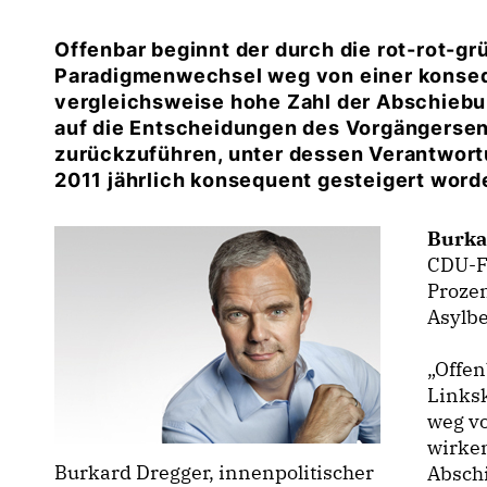
Offenbar beginnt der durch die rot-rot-gr
Paradigmenwechsel weg von einer konsequ
vergleichsweise hohe Zahl der Abschiebu
auf die Entscheidungen des Vorgängerse
zurückzuführen, unter dessen Verantwort
2011 jährlich konsequent gesteigert worde
Burka
CDU-Fr
Proze
Asylb
Offenb
Links
weg v
wirken
Burkard Dregger, innenpolitischer
Absch