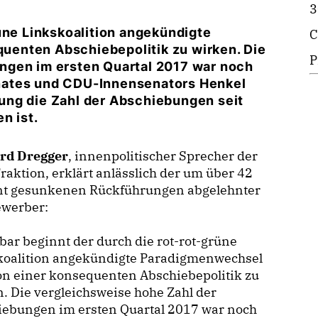
3
üne Linkskoalition angekündigte
C
enten Abschiebepolitik zu wirken. Die
P
ngen im ersten Quartal 2017 war noch
nates und CDU-Innensenators Henkel
ung die Zahl der Abschiebungen seit
n ist.
rd Dregger
, innenpolitischer Sprecher der
aktion, erklärt anlässlich der um über 42
nt gesunkenen Rückführungen abgelehnter
ewerber:
ar beginnt der durch die rot-rot-grüne
koalition angekündigte Paradigmenwechsel
on einer konsequenten Abschiebepolitik zu
. Die vergleichsweise hohe Zahl der
iebungen im ersten Quartal 2017 war noch