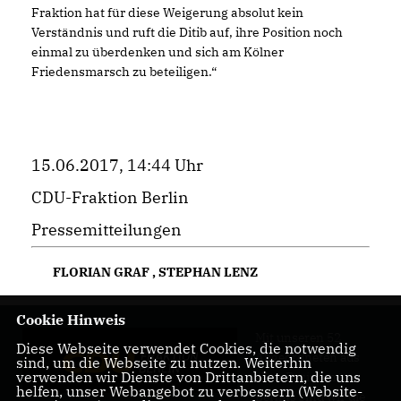
Fraktion hat für diese Weigerung absolut kein
Verständnis und ruft die Ditib auf, ihre Position noch
einmal zu überdenken und sich am Kölner
Friedensmarsch zu beteiligen.“
15.06.2017, 14:44 Uhr
CDU-Fraktion Berlin
Pressemitteilungen
FLORIAN GRAF
,
STEPHAN LENZ
Cookie Hinweis
Mit unseren 52
Diese Webseite verwendet Cookies, die notwendig
Abgeordneten aus
sind, um die Webseite zu nutzen. Weiterhin
verwenden wir Dienste von Drittanbietern, die uns
allen Bezirken
helfen, unser Webangebot zu verbessern (Website-
Berlins sind wir die