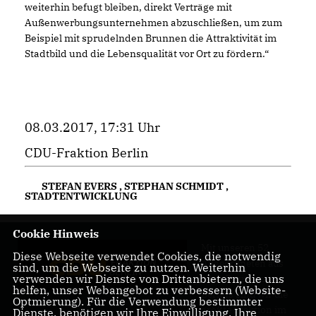
weiterhin befugt bleiben, direkt Verträge mit
Außenwerbungsunternehmen abzuschließen, um zum
Beispiel mit sprudelnden Brunnen die Attraktivität im
Stadtbild und die Lebensqualität vor Ort zu fördern.“
08.03.2017, 17:31 Uhr
CDU-Fraktion Berlin
STEFAN EVERS
,
STEPHAN SCHMIDT
,
STADTENTWICKLUNG
Cookie Hinweis
Mit unseren 52
Diese Webseite verwendet Cookies, die notwendig
Abgeordneten aus
sind, um die Webseite zu nutzen. Weiterhin
verwenden wir Dienste von Drittanbietern, die uns
allen Bezirken
helfen, unser Webangebot zu verbessern (Website-
Berlins sind wir die
Optmierung). Für die Verwendung bestimmter
größte Fraktion im
Dienste, benötigen wir Ihre Einwilligung. Ihre