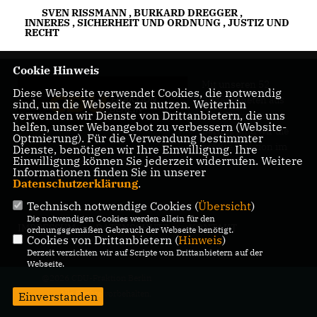
SVEN RISSMANN
,
BURKARD DREGGER
,
INNERES
,
SICHERHEIT UND ORDNUNG
,
JUSTIZ UND
RECHT
Cookie Hinweis
Mit unseren 52
Diese Webseite verwendet Cookies, die notwendig
Abgeordneten aus
sind, um die Webseite zu nutzen. Weiterhin
verwenden wir Dienste von Drittanbietern, die uns
allen Bezirken
helfen, unser Webangebot zu verbessern (Website-
Berlins sind wir die
Optmierung). Für die Verwendung bestimmter
größte Fraktion im
Dienste, benötigen wir Ihre Einwilligung. Ihre
Einwilligung können Sie jederzeit widerrufen. Weitere
Berliner Abgeordnetenhaus.
Informationen finden Sie in unserer
Datenschutzerklärung
.
Technisch notwendige Cookies (
Übersicht
)
Die notwendigen Cookies werden allein für den
IMPRESSUM
DATENSCHUTZ
KONTAKT
ordnungsgemäßen Gebrauch der Webseite benötigt.
Cookies von Drittanbietern (
Hinweis
)
Derzeit verzichten wir auf Scripte von Drittanbietern auf der
Webseite.
@2026 CDU-Fraktion Berlin
Alle Rechte vorbehalten.
Einverstanden