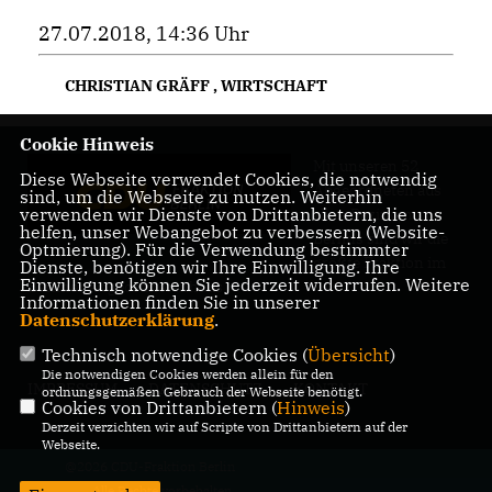
27.07.2018, 14:36 Uhr
CHRISTIAN GRÄFF
,
WIRTSCHAFT
Cookie Hinweis
Mit unseren 52
Diese Webseite verwendet Cookies, die notwendig
Abgeordneten aus
sind, um die Webseite zu nutzen. Weiterhin
verwenden wir Dienste von Drittanbietern, die uns
allen Bezirken
helfen, unser Webangebot zu verbessern (Website-
Berlins sind wir die
Optmierung). Für die Verwendung bestimmter
größte Fraktion im
Dienste, benötigen wir Ihre Einwilligung. Ihre
Einwilligung können Sie jederzeit widerrufen. Weitere
Berliner Abgeordnetenhaus.
Informationen finden Sie in unserer
Datenschutzerklärung
.
Technisch notwendige Cookies (
Übersicht
)
Die notwendigen Cookies werden allein für den
IMPRESSUM
DATENSCHUTZ
KONTAKT
ordnungsgemäßen Gebrauch der Webseite benötigt.
Cookies von Drittanbietern (
Hinweis
)
Derzeit verzichten wir auf Scripte von Drittanbietern auf der
Webseite.
@2026 CDU-Fraktion Berlin
Alle Rechte vorbehalten.