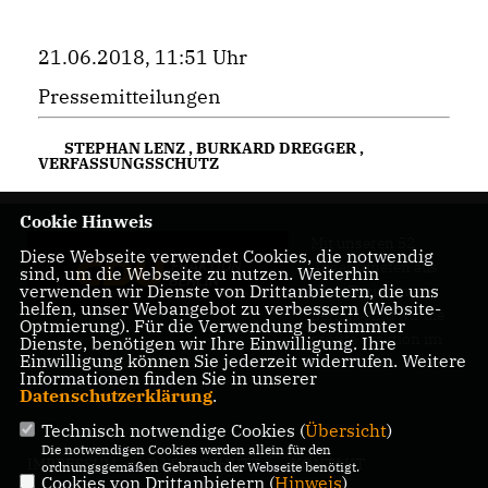
21.06.2018, 11:51 Uhr
Pressemitteilungen
STEPHAN LENZ
,
BURKARD DREGGER
,
VERFASSUNGSSCHUTZ
Cookie Hinweis
Mit unseren 52
Diese Webseite verwendet Cookies, die notwendig
Abgeordneten aus
sind, um die Webseite zu nutzen. Weiterhin
verwenden wir Dienste von Drittanbietern, die uns
allen Bezirken
helfen, unser Webangebot zu verbessern (Website-
Berlins sind wir die
Optmierung). Für die Verwendung bestimmter
größte Fraktion im
Dienste, benötigen wir Ihre Einwilligung. Ihre
Einwilligung können Sie jederzeit widerrufen. Weitere
Berliner Abgeordnetenhaus.
Informationen finden Sie in unserer
Datenschutzerklärung
.
Technisch notwendige Cookies (
Übersicht
)
Die notwendigen Cookies werden allein für den
IMPRESSUM
DATENSCHUTZ
KONTAKT
ordnungsgemäßen Gebrauch der Webseite benötigt.
Cookies von Drittanbietern (
Hinweis
)