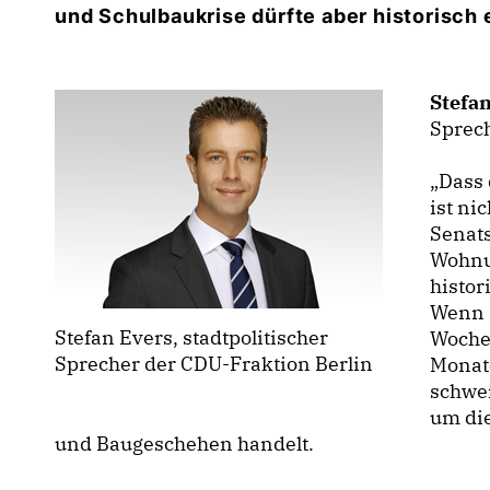
und Schulbaukrise dürfte aber historisch 
Stefa
Sprech
Dass d
ist ni
Senat
Wohnu
histor
Wenn s
Stefan Evers, stadtpolitischer
Woche
Sprecher der CDU-Fraktion Berlin
Monate
schwer
um die
und Baugeschehen handelt.