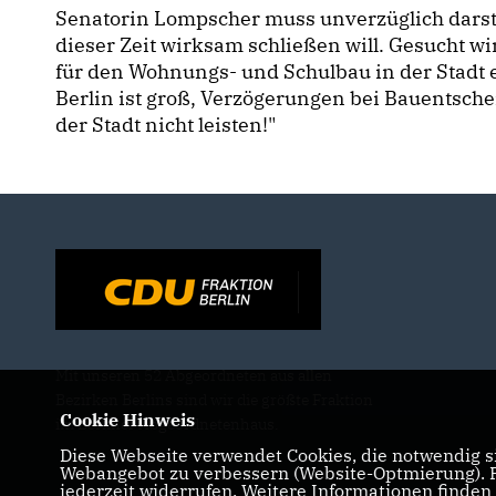
Senatorin Lompscher muss unverzüglich darste
dieser Zeit wirksam schließen will. Gesucht w
für den Wohnungs- und Schulbau in der Stadt 
Berlin ist groß, Verzögerungen bei Bauentsch
der Stadt nicht leisten!"
Mit unseren 52 Abgeordneten aus allen
Bezirken Berlins sind wir die größte Fraktion
Cookie Hinweis
im Berliner Abgeordnetenhaus.
Diese Webseite verwendet Cookies, die notwendig si
Webangebot zu verbessern (Website-Optmierung). Fü
jederzeit widerrufen. Weitere Informationen finden