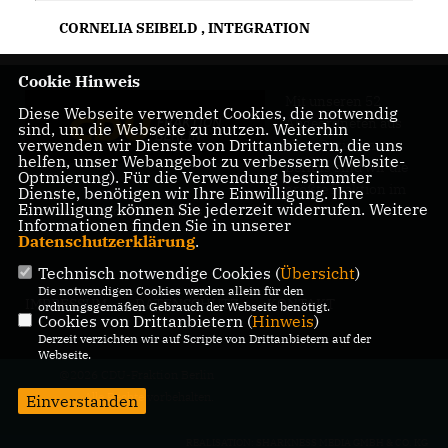
CORNELIA SEIBELD
,
INTEGRATION
Cookie Hinweis
Mit unseren 52
Diese Webseite verwendet Cookies, die notwendig
Abgeordneten aus
sind, um die Webseite zu nutzen. Weiterhin
verwenden wir Dienste von Drittanbietern, die uns
allen Bezirken
helfen, unser Webangebot zu verbessern (Website-
Berlins sind wir die
Optmierung). Für die Verwendung bestimmter
größte Fraktion im
Dienste, benötigen wir Ihre Einwilligung. Ihre
Einwilligung können Sie jederzeit widerrufen. Weitere
Berliner Abgeordnetenhaus.
Informationen finden Sie in unserer
Datenschutzerklärung
.
Technisch notwendige Cookies (
Übersicht
)
Die notwendigen Cookies werden allein für den
IMPRESSUM
DATENSCHUTZ
KONTAKT
ordnungsgemäßen Gebrauch der Webseite benötigt.
Cookies von Drittanbietern (
Hinweis
)
Derzeit verzichten wir auf Scripte von Drittanbietern auf der
Webseite.
@2026 CDU-Fraktion Berlin
Alle Rechte vorbehalten.
Einverstanden
REALISATION: SHARKNESS MEDIA GMBH & CO. KG