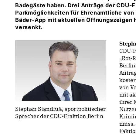
Badegäste haben. Drei Anträge der CDU-Fr
Parkmöglichkeiten für Ehrenamtliche von
Bäder-App mit aktuellen Öffnungszeigen ha
versenkt.
Steph
CDU-Fr
Rot-R
Berlin
Anträg
koste
von V
mit ak
ihrer 
Stephan Standfuß, sportpolitischer
Nutzer
Sprecher der CDU-Fraktion Berlin
Krimin
muss.
Faktio