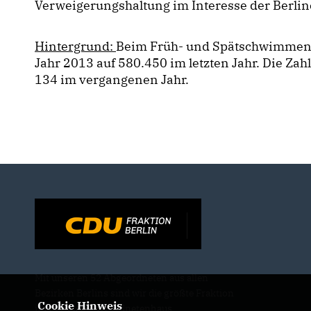
Verweigerungshaltung im Interesse der Berli
Hintergrund:
Beim Früh- und Spätschwimmen 
Jahr 2013 auf 580.450 im letzten Jahr. Die Zahl
134 im vergangenen Jahr.
Mit unseren 52 Abgeordneten aus allen
Bezirken Berlins sind wir die größte Fraktion
Cookie Hinweis
im Berliner Abgeordnetenhaus.