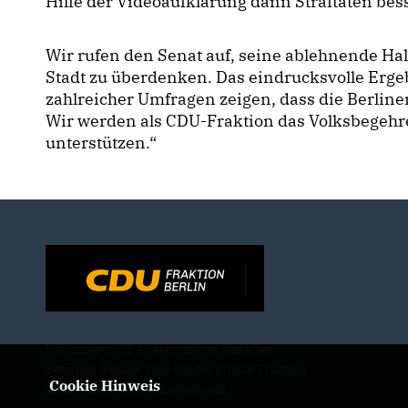
Hilfe der Videoaufklärung dann Straftaten bes
Wir rufen den Senat auf, seine ablehnende Hal
Stadt zu überdenken. Das eindrucksvolle Erg
zahlreicher Umfragen zeigen, dass die Berlin
Wir werden als CDU-Fraktion das Volksbegehr
unterstützen.“
Mit unseren 52 Abgeordneten aus allen
Bezirken Berlins sind wir die größte Fraktion
Cookie Hinweis
im Berliner Abgeordnetenhaus.