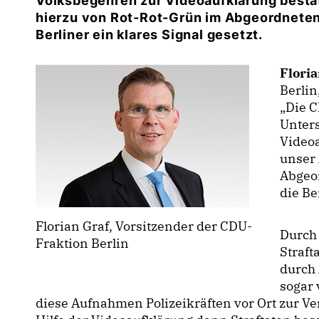
Volksbegehren zur Videoaufklärung bestä
hierzu von Rot-Rot-Grün im Abgeordneten
Berliner ein klares Signal gesetzt.
Floria
Berlin
Die C
Unter
Video
unser 
Abgeo
die Be
Florian Graf, Vorsitzender der CDU-
Durch
Fraktion Berlin
Straft
durch
sogar 
diese Aufnahmen Polizeikräften vor Ort zur Ver