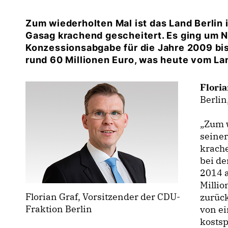
Zum wiederholten Mal ist das Land Berlin 
Gasag krachend gescheitert. Es ging um 
Konzessionsabgabe für die Jahre 2009 bis
rund 60 Millionen Euro, was heute vom L
Flori
Berlin
Zum wi
seiner
krach
bei de
2014 a
Millio
Florian Graf, Vorsitzender der CDU-
zurück
Fraktion Berlin
von e
kostsp