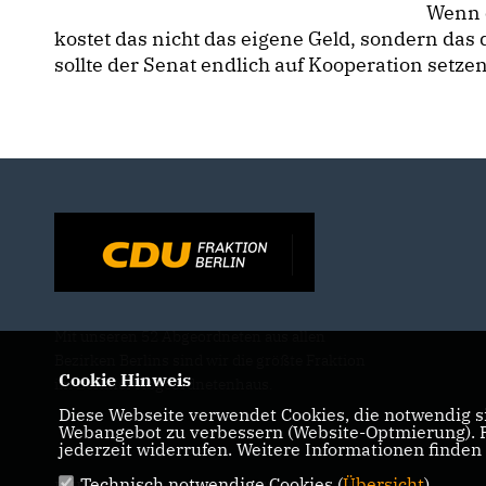
Wenn e
kostet das nicht das eigene Geld, sondern das d
sollte der Senat endlich auf Kooperation setzen
Mit unseren 52 Abgeordneten aus allen
Bezirken Berlins sind wir die größte Fraktion
Cookie Hinweis
im Berliner Abgeordnetenhaus.
Diese Webseite verwendet Cookies, die notwendig si
Webangebot zu verbessern (Website-Optmierung). Fü
jederzeit widerrufen. Weitere Informationen finden
Technisch notwendige Cookies (
Übersicht
)