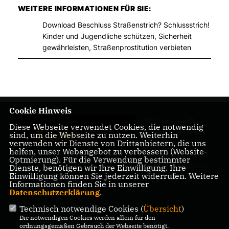
WEITERE INFORMATIONEN FÜR SIE:
Download Beschluss Straßenstrich? Schlussstrich!
Kinder und Jugendliche schützen, Sicherheit
gewährleisten, Straßenprostitution verbieten
Cookie Hinweis
Mit unseren 52
Diese Webseite verwendet Cookies, die notwendig
Abgeordneten aus
sind, um die Webseite zu nutzen. Weiterhin
verwenden wir Dienste von Drittanbietern, die uns
allen Bezirken
helfen, unser Webangebot zu verbessern (Website-
Berlins sind wir die
Optmierung). Für die Verwendung bestimmter
größte Fraktion im
Dienste, benötigen wir Ihre Einwilligung. Ihre
Einwilligung können Sie jederzeit widerrufen. Weitere
Berliner Abgeordnetenhaus.
Informationen finden Sie in unserer
Datenschutzerklärung
.
Technisch notwendige Cookies (
Übersicht
)
Die notwendigen Cookies werden allein für den
IMPRESSUM
DATENSCHUTZ
KONTAKT
ordnungsgemäßen Gebrauch der Webseite benötigt.