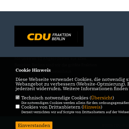
Mit unseren 52 Abgeordneten aus allen
Bezirken Berlins sind wir die größte Fraktion
Cookie Hinweis
im Berliner Abgeordnetenhaus.
Diese Webseite verwendet Cookies, die notwendig si
Webangebot zu verbessern (Website-Optmierung). Fü
jederzeit widerrufen. Weitere Informationen finden
Technisch notwendige Cookies (
Übersicht
)
IMPRESSUM
DATENSCHUTZ
KONTAKT
Die notwendigen Cookies werden allein für den ordnungsgemäßen 
Cookies von Drittanbietern (
Hinweis
)
Derzeit verzichten wir auf Scripte von Drittanbietern auf der Websei
Einverstanden
@2026 CDU-Frakt