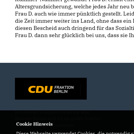
Altersgrundsicherung, welche jedes Jahr neu 
Frau D. auch wie immer pünktlich gestellt. Lei
die Zeit immer weiter ins Land, ohne dass ein B
diesen Bescheid auch dringend für das Sozialti
Frau D. dann sehr glücklich bei uns, dass sie 
Mit unseren 52 Abgeordneten aus allen
Bezirken Berlins sind wir die größte Fraktion
Cookie Hinweis
im Berliner Abgeordnetenhaus.
Diese Webseite verwendet Cookies, die notwendig si