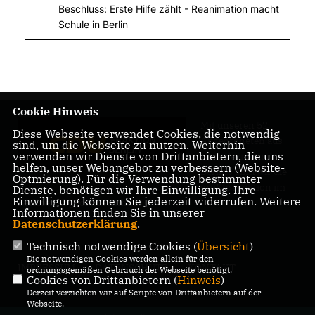
Beschluss: Erste Hilfe zählt - Reanimation macht
Schule in Berlin
Cookie Hinweis
Mit unseren 52
Diese Webseite verwendet Cookies, die notwendig
Abgeordneten aus
sind, um die Webseite zu nutzen. Weiterhin
verwenden wir Dienste von Drittanbietern, die uns
allen Bezirken
helfen, unser Webangebot zu verbessern (Website-
Berlins sind wir die
Optmierung). Für die Verwendung bestimmter
größte Fraktion im
Dienste, benötigen wir Ihre Einwilligung. Ihre
Einwilligung können Sie jederzeit widerrufen. Weitere
Berliner Abgeordnetenhaus.
Informationen finden Sie in unserer
Datenschutzerklärung
.
Technisch notwendige Cookies (
Übersicht
)
Die notwendigen Cookies werden allein für den
IMPRESSUM
DATENSCHUTZ
KONTAKT
ordnungsgemäßen Gebrauch der Webseite benötigt.
Cookies von Drittanbietern (
Hinweis
)
Derzeit verzichten wir auf Scripte von Drittanbietern auf der
Webseite.