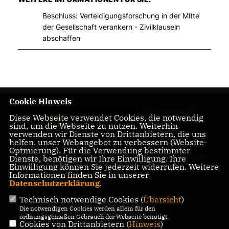
Beschluss: Verteidigungsforschung in der Mitte
der Gesellschaft verankern - Zivilklauseln
abschaffen
Cookie Hinweis
Mit unseren 52
Diese Webseite verwendet Cookies, die notwendig
Abgeordneten aus
sind, um die Webseite zu nutzen. Weiterhin
verwenden wir Dienste von Drittanbietern, die uns
allen Bezirken
helfen, unser Webangebot zu verbessern (Website-
Berlins sind wir die
Optmierung). Für die Verwendung bestimmter
größte Fraktion im
Dienste, benötigen wir Ihre Einwilligung. Ihre
Einwilligung können Sie jederzeit widerrufen. Weitere
Berliner Abgeordnetenhaus.
Informationen finden Sie in unserer
Datenschutzerklärung
.
Technisch notwendige Cookies (
Übersicht
)
Die notwendigen Cookies werden allein für den
IMPRESSUM
DATENSCHUTZ
KONTAKT
ordnungsgemäßen Gebrauch der Webseite benötigt.
Cookies von Drittanbietern (
Hinweis
)