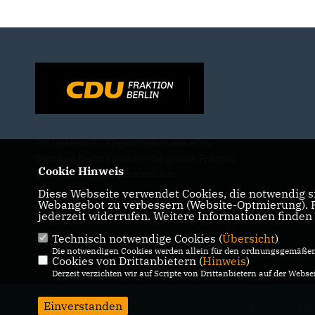
Mit unseren 52 Abgeordneten aus allen
Bezirken Berlins sind wir die größte Fraktion
Cookie Hinweis
im Berliner Abgeordnetenhaus.
Diese Webseite verwendet Cookies, die notwendig si
Webangebot zu verbessern (Website-Optmierung). Fü
jederzeit widerrufen. Weitere Informationen finden
Technisch notwendige Cookies (
Übersicht
)
IMPRESSUM
DATENSCHUTZ
KONTAKT
Die notwendigen Cookies werden allein für den ordnungsgemäßen 
Cookies von Drittanbietern (
Hinweis
)
Derzeit verzichten wir auf Scripte von Drittanbietern auf der Websei
Einverstanden
@2026 CDU-Frakt