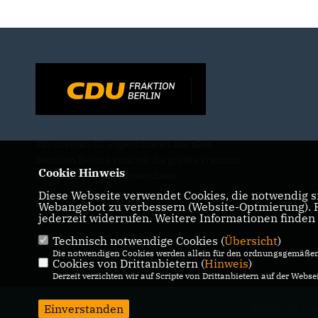
Mit unseren 52 Abgeordneten aus allen
Bezirken Berlins sind wir die größte Fraktion
Cookie Hinweis
im Berliner Abgeordnetenhaus.
Diese Webseite verwendet Cookies, die notwendig si
Webangebot zu verbessern (Website-Optmierung). Fü
jederzeit widerrufen. Weitere Informationen finden
Technisch notwendige Cookies (
Übersicht
)
IMPRESSUM
DATENSCHUTZ
KONTAKT
Die notwendigen Cookies werden allein für den ordnungsgemäßen 
Cookies von Drittanbietern (
Hinweis
)
Derzeit verzichten wir auf Scripte von Drittanbietern auf der Websei
Einverstanden
@2026 CDU-Frakt