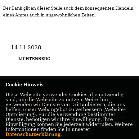
Der Dank gilt an dieser Stelle auch dem konsequenten Handeln
eines Amtes auch in ungewöhnlichen Zeiten.
14.11.2020
LICHTENBERG
Cookie Hinweis
Mit unseren 52
Diese Webseite verwendet Cookies, die notwendig
Abgeordneten aus
sind, um die Webseite zu nutzen. Weiterhin
verwenden wir Dienste von Drittanbietern, die uns
allen Bezirken
helfen, unser Webangebot zu verbessern (Website-
Berlins sind wir die
Optmierung). Für die Verwendung bestimmter
größte Fraktion im
Dienste, benötigen wir Ihre Einwilligung. Ihre
Einwilligung können Sie jederzeit widerrufen. Weitere
Berliner Abgeordnetenhaus.
Informationen finden Sie in unserer
Datenschutzerklärung
.