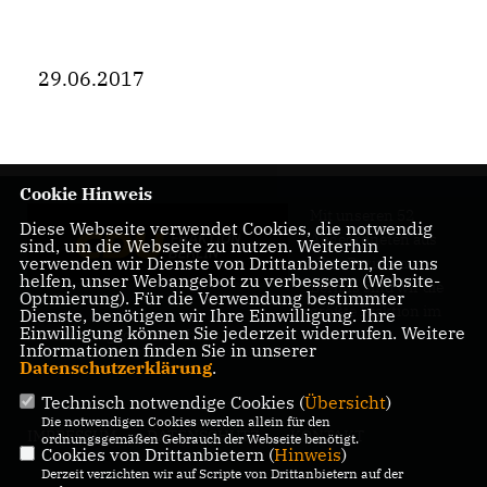
29.06.2017
Cookie Hinweis
Mit unseren 52
Diese Webseite verwendet Cookies, die notwendig
Abgeordneten aus
sind, um die Webseite zu nutzen. Weiterhin
verwenden wir Dienste von Drittanbietern, die uns
allen Bezirken
helfen, unser Webangebot zu verbessern (Website-
Berlins sind wir die
Optmierung). Für die Verwendung bestimmter
größte Fraktion im
Dienste, benötigen wir Ihre Einwilligung. Ihre
Einwilligung können Sie jederzeit widerrufen. Weitere
Berliner Abgeordnetenhaus.
Informationen finden Sie in unserer
Datenschutzerklärung
.
Technisch notwendige Cookies (
Übersicht
)
Die notwendigen Cookies werden allein für den
IMPRESSUM
DATENSCHUTZ
KONTAKT
ordnungsgemäßen Gebrauch der Webseite benötigt.
Cookies von Drittanbietern (
Hinweis
)
Derzeit verzichten wir auf Scripte von Drittanbietern auf der